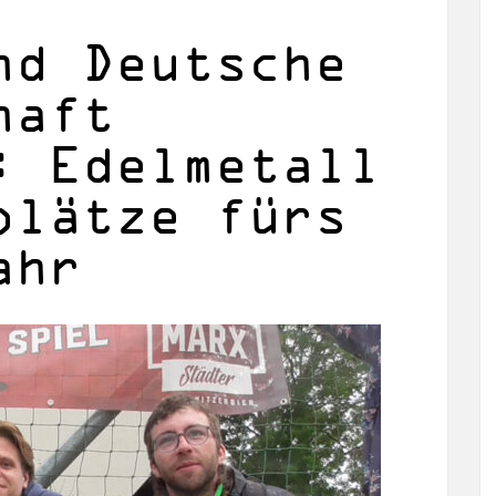
nd Deutsche
haft
: Edelmetall
plätze fürs
ahr