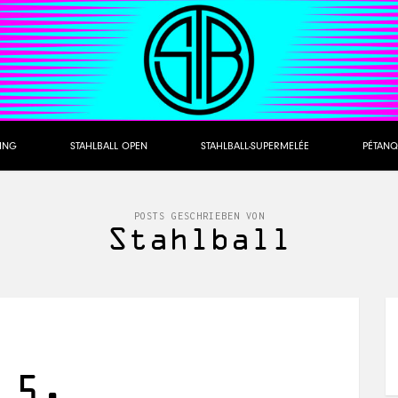
NING
STAHLBALL OPEN
STAHLBALL-SUPERMELÉE
PÉTANQ
POSTS GESCHRIEBEN VON
Stahlball
 5.