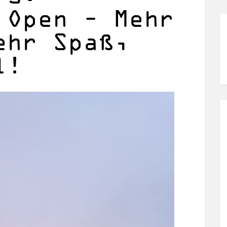
 Open – Mehr
ehr Spaß,
l!