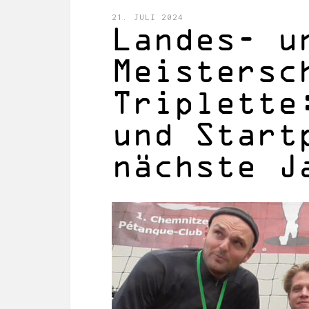
21. JULI 2024
Landes- u
Meistersc
Triplette
und Start
nächste J