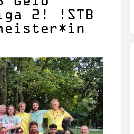
B Gelb
iga 2! !STB
meister*in