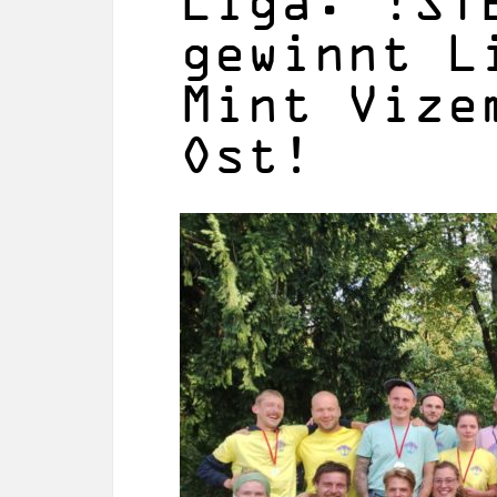
Liga: !ST
gewinnt L
Mint Vize
Ost!