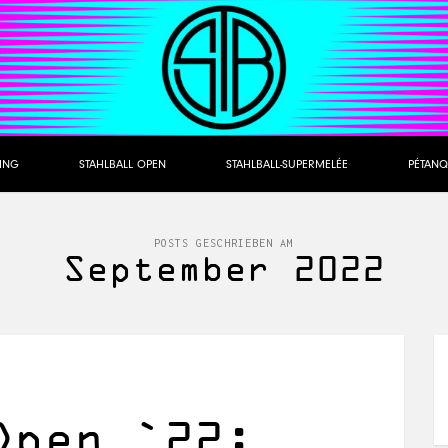
NING
STAHLBALL OPEN
STAHLBALL-SUPERMELÉE
PÉTANQ
POSTS GESCHRIEBEN AM
September 2022
Open `22: