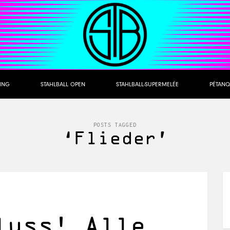
NING
STAHLBALL OPEN
STAHLBALL-SUPERMELÉE
PÉTANQ
POSTS TAGGED
‘Flieder’
luss! Alle